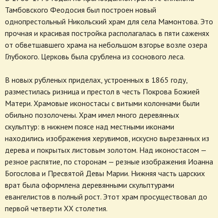
Тамбовского Феодосия был построен новый
однопрестольный Никольский храм для села Мамонтова. Это
прочная и красивая постройка располагалась в пяти саженях
от обветшавшего храма на небольшом взгорье возле озера
Глубокого. Церковь была срублена из соснового леса.
В новых рубленых приделах, устроенных в 1865 году,
разместилась ризница и престол в честь Покрова Божией
Матери. Храмовые иконостасы с витыми колоннами были
обильно позолочены. Храм имел много деревянных
скульптур: в нижнем поясе над местными иконами
находились изображения херувимов, искусно вырезанных из
дерева и покрытых листовым золотом. Над иконостасом —
резное распятие, по сторонам — резные изображения Иоанна
Богослова и Пресвятой Девы Марии. Нижняя часть царских
врат была оформлена деревянными скульптурами
евангелистов в полный рост. Этот храм просуществовал до
первой четверти XX столетия.