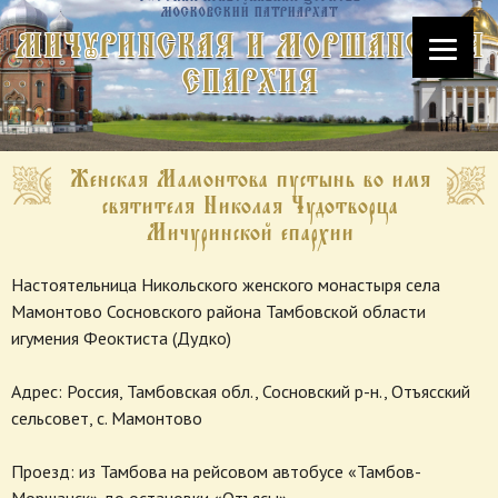
МОСКОВСКИЙ ПАТРИАРХАТ
МИЧУРИНСКАЯ И МОРШАНСКАЯ
ЕПАРХИЯ
Женская Мамонтова пустынь во имя
святителя Николая Чудотворца
Мичуринской епархии
Настоятельница Никольского женского монастыря села
Мамонтово Сосновского района Тамбовской области
игумения Феоктиста (Дудко)
Адрес: Россия, Тамбовская обл., Сосновский р-н., Отъясский
сельсовет, с. Мамонтово
Проезд: из Тамбова на рейсовом автобусе «Тамбов-