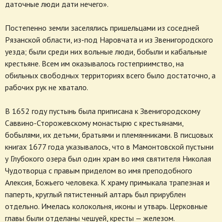
даточные люди дати нечего».
Постепенно земли заселялись пришельцами из соседней
Рязанской области, из-под Наровчата и из Звенигородского
уезда; были среди них вольные люди, бобыли и кабальные
крестьяне. Всем им оказывалось гостеприимство, на
обильных свободных территориях всего было достаточно, а
рабочих рук не хватало.
В 1652 году пустынь была приписана к Звенигородскому
Саввино-Сторожевскому монастырю с крестьянами,
бобылями, их детьми, братьями и племянниками. В писцовых
книгах 1677 года указывалось, что в Мамонтовской пустыни
у Глубокого озера был один храм во имя святителя Николая
Чудотворца с правым приделом во имя преподобного
Алексия, Божьего человека. К храму примыкала трапезная и
паперть, круглый пятистенный алтарь был прирублен
отдельно. Имелась колокольня, иконы и утварь. Церковные
главы были отделаны чешуей, кресты — железом.