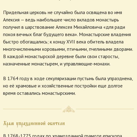
Придельная церковь не случайно была освящена во имя
Алексия — ведь наибольшее число вкладов монастырь
получил в царствование Алексея Михайловича «для ради
покоя вечных благ будущего века». Монастырские владения
быстро обогащались; к концу XVII века обитель владела
многочисленными коровьими, птичьими, пчелиными дворами.
В каждой монастырской деревне были свои старосты,
назначенные монастырем, и управляющие-монахи.
В 1764 году в ходе секуляризации пустынь была упразднена,
но её храмовые и хозяйственные постройки еще долгое
время оставались монастырскими.
Храм упраздненной обители
В 1768-1775 годах по храмозданной грамоте епископа