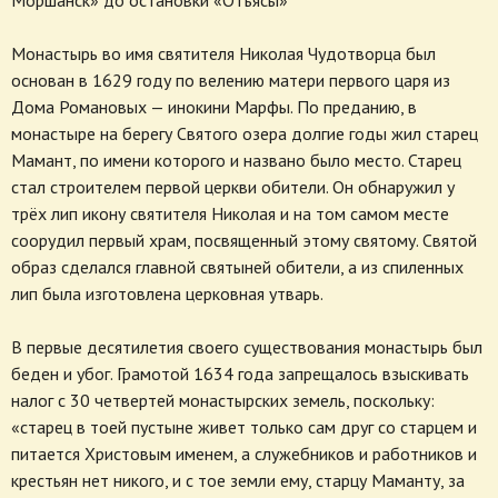
Моршанск» до остановки «Отъясы»
Монастырь во имя святителя Николая Чудотворца был
основан в 1629 году по велению матери первого царя из
Дома Романовых — инокини Марфы. По преданию, в
монастыре на берегу Святого озера долгие годы жил старец
Мамант, по имени которого и названо было место. Старец
стал строителем первой церкви обители. Он обнаружил у
трёх лип икону святителя Николая и на том самом месте
соорудил первый храм, посвященный этому святому. Святой
образ сделался главной святыней обители, а из спиленных
лип была изготовлена церковная утварь.
В первые десятилетия своего существования монастырь был
беден и убог. Грамотой 1634 года запрещалось взыскивать
налог с 30 четвертей монастырских земель, поскольку:
«старец в тоей пустыне живет только сам друг со старцем и
питается Христовым именем, а служебников и работников и
крестьян нет никого, и с тое земли ему, старцу Маманту, за